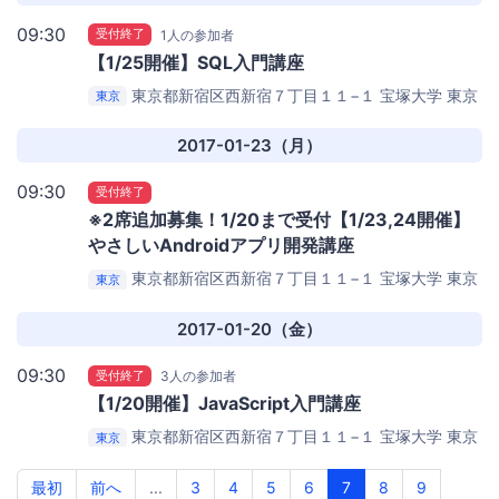
09:30
受付終了
1人の参加者
【1/25開催】SQL入門講座
東京都新宿区西新宿７丁目１１−１ 宝塚大学 東京
東京
新宿キャンパス1F （オフィス２４スタジオ西新宿店
内）
エパノ プログラミング スクール（西新宿）
2017-01-23（月）
09:30
受付終了
※2席追加募集！1/20まで受付【1/23,24開催】
やさしいAndroidアプリ開発講座
東京都新宿区西新宿７丁目１１−１ 宝塚大学 東京
東京
新宿キャンパス1F （オフィス２４スタジオ西新宿店
内）
エパノ プログラミング スクール（西新宿）
2017-01-20（金）
09:30
受付終了
3人の参加者
【1/20開催】JavaScript入門講座
東京都新宿区西新宿７丁目１１−１ 宝塚大学 東京
東京
新宿キャンパス1F （オフィス２４スタジオ西新宿店
内）
エパノ プログラミング スクール（西新宿）
最初
前へ
...
3
4
5
6
7
8
9